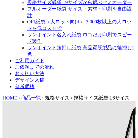
規格サイズ紙袋
19サイズから選ぶセミオーダー
フルオーダー紙袋
サイズ・素材・印刷を自由設
計
OFJ紙袋（大ロット向け）
3,000枚以上の大ロッ
トを低コストで
ワンポイント名入れ紙袋
ロゴだけ印刷でスピー
ド製作
ワンポイント箔押し紙袋
高品質既製品に箔押し1
色
ご利用ガイド
ご依頼までの流れ
お支払い方法
デザイン入稿
参考価格
HOME
›
商品一覧
›
規格サイズ
›
規格サイズ紙袋 L6サイズ