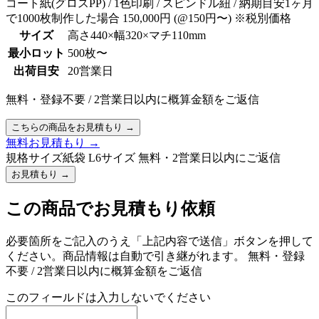
コート紙(グロスPP) / 1色印刷 / スピンドル紐 / 納期目安1ヶ月
で1000枚制作した場合
150,000円
(@150円〜)
※税別価格
サイズ
高さ440×幅320×マチ110mm
最小ロット
500枚〜
出荷目安
20営業日
無料・登録不要
/
2営業日以内に概算金額をご返信
こちらの商品をお見積もり
→
無料お見積もり
→
規格サイズ紙袋 L6サイズ
無料・2営業日以内にご返信
お見積もり
→
この商品でお見積もり依頼
必要箇所をご記入のうえ「上記内容で送信」ボタンを押して
ください。商品情報は自動で引き継がれます。
無料・登録
不要 / 2営業日以内に概算金額をご返信
このフィールドは入力しないでください