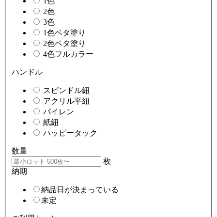
1色
2色
3色
1色ベタ塗り
2色ベタ塗り
4色フルカラー
ハンドル
スピンドル紐
アクリル平紐
パイレン
紙紐
ハッピータック
数量
枚
納期
納品日が決まっている
未定