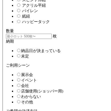
アクリル平紐
パイレン
紙紐
ハッピータック
数量
枚
納期
納品日が決まっている
未定
ご利用シーン
展示会
イベント
会社
店舗使用(ショッパー用)
わからない
その他