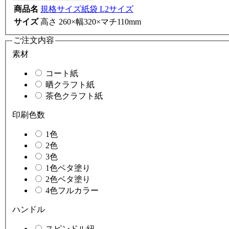
商品名
規格サイズ紙袋 L2サイズ
サイズ
高さ 260×幅320×マチ110mm
ご注文内容
素材
コート紙
晒クラフト紙
茶色クラフト紙
印刷色数
1色
2色
3色
1色ベタ塗り
2色ベタ塗り
4色フルカラー
ハンドル
スピンドル紐