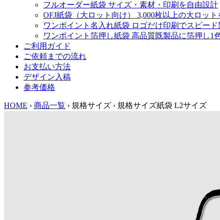
フルオーダー紙袋
サイズ・素材・印刷を自由設計
OFJ紙袋（大ロット向け）
3,000枚以上の大ロッ
ワンポイント名入れ紙袋
ロゴだけ印刷でスピード
ワンポイント箔押し紙袋
高品質既製品に箔押し1
ご利用ガイド
ご依頼までの流れ
お支払い方法
デザイン入稿
参考価格
HOME
›
商品一覧
›
規格サイズ
›
規格サイズ紙袋 L2サイズ