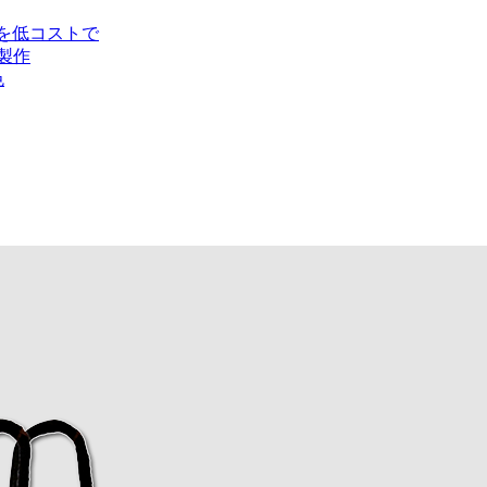
トを低コストで
製作
色