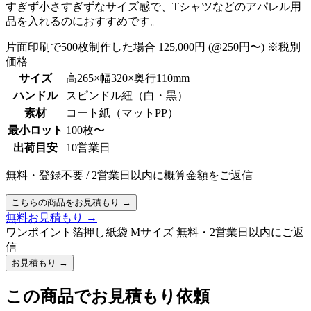
すぎず小さすぎずなサイズ感で、Tシャツなどのアパレル用
品を入れるのにおすすめです。
片面印刷で500枚制作した場合
125,000円
(@250円〜)
※税別
価格
サイズ
高265×幅320×奥行110mm
ハンドル
スピンドル紐（白・黒）
素材
コート紙（マットPP）
最小ロット
100枚〜
出荷目安
10営業日
無料・登録不要
/
2営業日以内に概算金額をご返信
こちらの商品をお見積もり
→
無料お見積もり
→
ワンポイント箔押し紙袋 Mサイズ
無料・2営業日以内にご返
信
お見積もり
→
この商品でお見積もり依頼