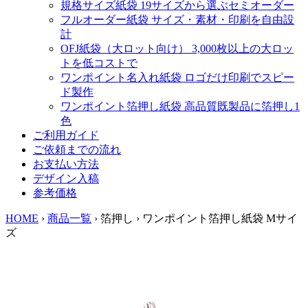
規格サイズ紙袋
19サイズから選ぶセミオーダー
フルオーダー紙袋
サイズ・素材・印刷を自由設
計
OFJ紙袋（大ロット向け）
3,000枚以上の大ロッ
トを低コストで
ワンポイント名入れ紙袋
ロゴだけ印刷でスピー
ド製作
ワンポイント箔押し紙袋
高品質既製品に箔押し1
色
ご利用ガイド
ご依頼までの流れ
お支払い方法
デザイン入稿
参考価格
HOME
›
商品一覧
›
箔押し
›
ワンポイント箔押し紙袋 Mサイ
ズ