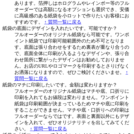
あります。箔押しはホログラムやレインボー等のフル
オーダーでは高額になるオプションも選択でき、安価
に高級感のある紙袋を小ロットで作りたいお客様にお
すすめです。
↑ 質問一覧に戻る
紙袋の底面にデザインを入れたいです。可能ですか？
フルオーダーのオリジナル紙袋なら可能です。ワンポ
イント紙袋では印刷可能範囲外のため不可となりま
す。底面は張り合わせをするため裏表が重なり合うの
で、底面全体に印刷が入るようなデザインや、張り合
わせ箇所に繋がったデザインはお勧めしておりませ
ん。お店のURLやロゴマークを印刷するとさりげなく
お洒落になりますので、ぜひご検討くださいませ。
↑
質問一覧に戻る
紙袋のマチに印刷したいです。金額は変わりますか？
フルオーダーのオリジナル紙袋はマチや底、口折りに
印刷を入れてもお値段は変わりません。ワンポイント
紙袋は印刷範囲が決まっているためマチや底に印刷を
することができません。マチや底・口折りへの印刷は
フルオーダーならではです。表面と裏面以外にもデザ
インを入れて、ぜひオリジナリティを出してみてくだ
さい。
↑ 質問一覧に戻る