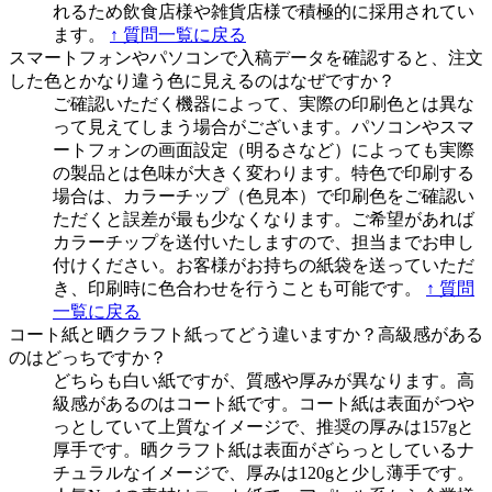
れるため飲食店様や雑貨店様で積極的に採用されてい
ます。
↑ 質問一覧に戻る
スマートフォンやパソコンで入稿データを確認すると、注文
した色とかなり違う色に見えるのはなぜですか？
ご確認いただく機器によって、実際の印刷色とは異な
って見えてしまう場合がございます。パソコンやスマ
ートフォンの画面設定（明るさなど）によっても実際
の製品とは色味が大きく変わります。特色で印刷する
場合は、カラーチップ（色見本）で印刷色をご確認い
ただくと誤差が最も少なくなります。ご希望があれば
カラーチップを送付いたしますので、担当までお申し
付けください。お客様がお持ちの紙袋を送っていただ
き、印刷時に色合わせを行うことも可能です。
↑ 質問
一覧に戻る
コート紙と晒クラフト紙ってどう違いますか？高級感がある
のはどっちですか？
どちらも白い紙ですが、質感や厚みが異なります。高
級感があるのはコート紙です。コート紙は表面がつや
っとしていて上質なイメージで、推奨の厚みは157gと
厚手です。晒クラフト紙は表面がざらっとしているナ
チュラルなイメージで、厚みは120gと少し薄手です。