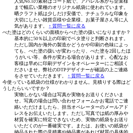
人気No.1の素材はコート紙で、アパレル系から企業様
まで幅広い業種のオリジナル紙袋に使われています。
晒クラフト紙は少しだけ安価で、ナチュラルな印象を
大切にしたい雑貨店様や企業様、お菓子屋さん等に人
気があります。
↑ 質問一覧に戻る
べた塗はどのくらいの面積からべた塗の扱いになりますか？
基本的に50％以上の印刷でベタ塗りと判断されます。
ただし国内か海外の製造かどうかや印刷の色味によっ
ても、べた塗の扱いが変わったり、べた塗を2回したほ
うがいい等、条件が変わる場合があります。心配なお
客様は早めに印刷デザインをオペレーターにご相談く
ださいませ。弊社のDTPデザイナーが確認の上ご連絡
をさせていただきます。
↑ 質問一覧に戻る
今使っている紙袋の仕様がわかりません。見積りする際はど
うしたらいいですか？
実物しかない場合は写真か実物をお送りくださいま
せ。写真の場合は問い合わせフォームかお電話でご連
絡いただけましたら、担当オペレーターのメールアド
レスをお伝えいたします。ただし写真では紙の厚みや
材質を確実に特定できないため、実物の紙袋をお送り
いただくのが一番確実です。または、お使いの紙袋が
納品された際の見積書や納品書があれば材質の具体的