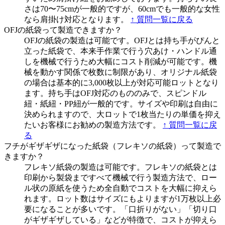
さは70〜75cmが一般的ですが、60cmでも一般的な女性
なら肩掛け対応となります。
↑ 質問一覧に戻る
OFJの紙袋って製造できますか？
OFJの紙袋の製造は可能です。OFJとは持ち手がぴんと
立った紙袋で、本来手作業で行う穴あけ・ハンドル通
しを機械で行うため大幅にコスト削減が可能です。機
械を動かす関係で枚数に制限があり、オリジナル紙袋
の場合は基本的に3,000枚以上が対応可能ロットとなり
ます。持ち手はOFJ対応のもののみで、スピンドル
紐・紙紐・PP紐が一般的です。サイズや印刷は自由に
決められますので、大ロットで1枚当たりの単価を抑え
たいお客様にお勧めの製造方法です。
↑ 質問一覧に戻
る
フチがギザギザになった紙袋（フレキソの紙袋）って製造で
きますか？
フレキソ紙袋の製造は可能です。フレキソの紙袋とは
印刷から製袋まですべて機械で行う製造方法で、ロー
ル状の原紙を使うため全自動でコストを大幅に抑えら
れます。ロット数はサイズにもよりますが1万枚以上必
要になることが多いです。「口折りがない」「切り口
がギザギザしている」などが特徴で、コストが抑えら