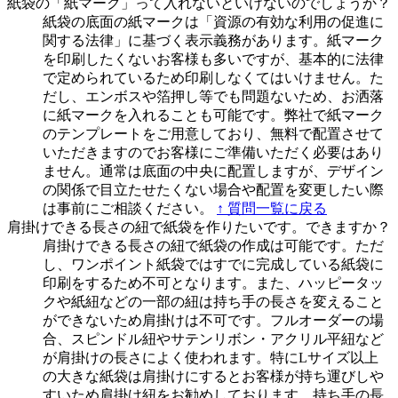
紙袋の「紙マーク」って入れないといけないのでしょうか？
紙袋の底面の紙マークは「資源の有効な利用の促進に
関する法律」に基づく表示義務があります。紙マーク
を印刷したくないお客様も多いですが、基本的に法律
で定められているため印刷しなくてはいけません。た
だし、エンボスや箔押し等でも問題ないため、お洒落
に紙マークを入れることも可能です。弊社で紙マーク
のテンプレートをご用意しており、無料で配置させて
いただきますのでお客様にご準備いただく必要はあり
ません。通常は底面の中央に配置しますが、デザイン
の関係で目立たせたくない場合や配置を変更したい際
は事前にご相談ください。
↑ 質問一覧に戻る
肩掛けできる長さの紐で紙袋を作りたいです。できますか？
肩掛けできる長さの紐で紙袋の作成は可能です。ただ
し、ワンポイント紙袋ではすでに完成している紙袋に
印刷をするため不可となります。また、ハッピータッ
クや紙紐などの一部の紐は持ち手の長さを変えること
ができないため肩掛けは不可です。フルオーダーの場
合、スピンドル紐やサテンリボン・アクリル平紐など
が肩掛けの長さによく使われます。特にLサイズ以上
の大きな紙袋は肩掛けにするとお客様が持ち運びしや
すいため肩掛け紐をお勧めしております。持ち手の長