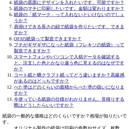
紙袋の底面にデザインを入れたいです。可能ですか？
紙袋のマチに印刷したいです。金額は変わりますか？
紙袋の「紙マーク」って入れないといけないのでしょ
うか？
肩掛けできる長さの紐で紙袋を作りたいです。できま
すか？
OFJの紙袋って製造できますか？
フチがギザギザになった紙袋（フレキソの紙袋）って
製造できますか？
スマートフォンやパソコンで入稿データを確認する
と、注文した色とかなり違う色に見えるのはなぜです
か？
コート紙と晒クラフト紙ってどう違いますか？高級感
があるのはどっちですか？
べた塗はどのくらいの面積からべた塗の扱いになりま
すか？
今使っている紙袋の仕様がわかりません。見積りする
際はどうしたらいいですか？
紙袋の一般的な価格はどのくらいですか？相場が知りたいで
す。
オリジナル製作の紙袋は印刷の色数やサイズ、枚数、