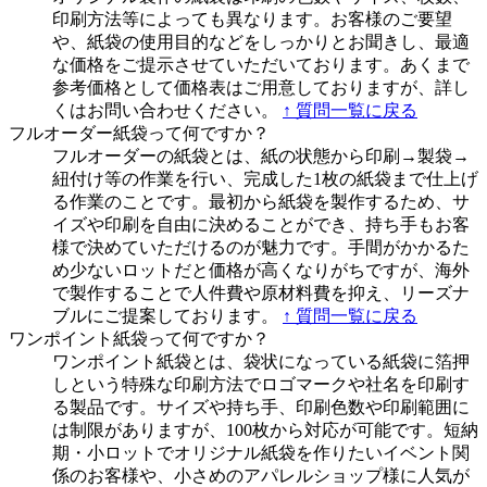
印刷方法等によっても異なります。お客様のご要望
や、紙袋の使用目的などをしっかりとお聞きし、最適
な価格をご提示させていただいております。あくまで
参考価格として価格表はご用意しておりますが、詳し
くはお問い合わせください。
↑ 質問一覧に戻る
フルオーダー紙袋って何ですか？
フルオーダーの紙袋とは、紙の状態から印刷→製袋→
紐付け等の作業を行い、完成した1枚の紙袋まで仕上げ
る作業のことです。最初から紙袋を製作するため、サ
イズや印刷を自由に決めることができ、持ち手もお客
様で決めていただけるのが魅力です。手間がかかるた
め少ないロットだと価格が高くなりがちですが、海外
で製作することで人件費や原材料費を抑え、リーズナ
ブルにご提案しております。
↑ 質問一覧に戻る
ワンポイント紙袋って何ですか？
ワンポイント紙袋とは、袋状になっている紙袋に箔押
しという特殊な印刷方法でロゴマークや社名を印刷す
る製品です。サイズや持ち手、印刷色数や印刷範囲に
は制限がありますが、100枚から対応が可能です。短納
期・小ロットでオリジナル紙袋を作りたいイベント関
係のお客様や、小さめのアパレルショップ様に人気が